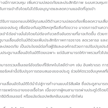
่างมีการควบคุม เพิ่มความปลอดภัยและประสิทธิภาพ ระบบควบคุมการเข
้องกันการเข้าถึงโดยไม่ได้รับอนุญาตและลดความแออัดที่จุดเข้า
ิได้รับการออกแบบให้มีคุณสมบัติด้านความปลอดภัยเพื่อลดความเสี่
องประตู เพื่อป้องกันอุบัติเหตุหรือสิ่งกีดขวาง มาตรการด้านควา
างเข้าได้อย่างมั่นใจโดยไม่ต้องกังวลถึงอันตรายที่อาจเกิดขึ้น ด้วย
บานเลื่อนอัตโนมัติช่วยเพิ่มประสิทธิภาพการจราจร ลดเวลารอ และเพ
และปลอดภัย เป็นประโยชน์ต่อทั้งผู้ใช้และองค์กรด้วยการปรับปรุงประ
ในประตูบานเลื่อนอัตโนมัติโดยเฉพาะ แต่ฉันสามารถให้ภาพรวมทั่วไป
ัติสามารถรวมเซ็นเซอร์อัจฉริยะที่ใช้เทคโนโลยีต่างๆ เช่น อินฟราเร
นเซอร์เหล่านี้ปรับปรุงการตอบสนองของประตู ช่วยให้ตรวจจับบุคคลที่
ลื่อนอัตโนมัติได้นำไปสู่การทำงานแบบไร้สัมผัส ซึ่งประตูสามารถเปิ
รแพร่กระจายของเชื้อโรค เนื่องจากผู้คนสามารถผ่านประตูได้โดยไม่ต้
ซิมิตีเซนเซอร์ หรือแม้แต่แอปพลิเคชันบนสมาร์ทโฟน