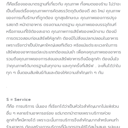
ก็คือเรื่องของมาตรฐานที่เกี่ยวกับ คุณภาพ ทั้งหมดของร้าน ไม่ว่าจะ
เป็นตั้งแต่เรื่องคุณภาพการคัดสรรวัตถุดิบต้องดี สด ใหม่ คุณภาพ
ของการเก็บรักษาที่ถูกต้อง ถูกสุขลักษณะ คุณภาพของการปรุง
รสชาติ หน้าตาอาหาร ตรงตามมาตรฐาน คุณภาพของบรรจุภัณฑ์
หรือภาขนะที่ใช้ต้องสะอาด คุณภาพการเสิร์ฟของพนักงาน ต้องมี
การตรวจสอบก่อนเสิร์ฟให้ลูกค้า ต้องมีไม่สิ่งแปลกปลอมในอาหาร
เพราะเรียกว่าเป็นปัญหาใหญ่เลยทีเดียว หริอแม้แต่ระยะเวลาในการ
เสิร์ฟของอาหารแต่ละประเภทต้องแม่นยำ เพื่อคงคุณภาพของอาหาร
รวมถึงคุณภาพของการส่งมอบเสิร์ฟอาหารถึงมือลูกค้า ต้องมั่นใจ
ว่าคุณภาพได้มาตรฐานในทุกจาน และทุกครั้งที่เสิร์ฟ .. จะเห็นได้ว่าใน
ทุก ๆ ขั้นตอนสัมพันธ์กันและต้องให้ความสำคัญเท่า ๆ กัน
.
S = Service
ก็คือ การบริการ นั่นเอง ที่เรียกได้ว่าเป็นหัวใจสำคัญมากไม่แพ้ส่วน
อื่น ๆ หลายร้านอาหารอร่อย แต่มาตกม้าตายเพราะบริการห่วย
ลูกค้าก็หนีหายได้ เพราะฉะนั้นการบริการจึงสำคัญมากสำหรับคนทำ
ร้านอาหาร ต้องสร้างการบริการที่มีมาตรฐานให้ได้สม่ำเสมอ รูปแบบ