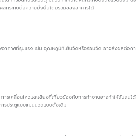
ิเล็กทรอนิกส์และวัสดุ มีส่วนทำให้เกิดผลกระทบต่อสิ่งแวดล้อม นอก
จส่งผลกระทบต่อความยั่งยืนโดยรวมของอาคารได้
ากาศที่รุนแรง เช่น อุณหภูมิที่เย็นจัดหรือร้อนจัด อาจส่งผลต่อก
ัติ การเคลื่อนไหวและเสียงที่เกี่ยวข้องกับการทำงานอาจทำให้สับสน
องการประตูแบบแมนนวลแบบดั้งเดิม