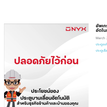
อัพเก
อัตโนม
March 
ประตูออโ
ประตูเลื่