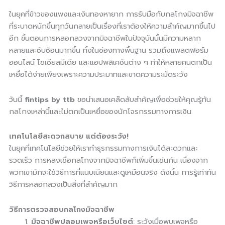
ในยุคที่ข้าวของแพงและเงินทองหายาก การรับมือกับกลโกงมิจฉาชีพ
ที่ระบาดหนักขึ้นทุกวันกลายเป็นเรื่องที่เราต้องให้ความสำคัญมากขึ้นไป
อีก ขั้นตอนการหลอกลวงจากมิจฉาชีพในปัจจุบันนั้นมีความหลาก
หลายและซับซ้อนมากขึ้น ทั้งในช่องทางพื้นฐาน รวมถึงแพลตฟอร์ม
ออนไลน์ โซเชียลมีเดีย และแอปพลิเคชันต่าง ๆ ทำให้หลายคนตกเป็น
เหยื่อได้ง่ายเพียงเพราะความประมาทและขาดความระมัดระวัง
วันนี้
fintips by ttb
ขอนำเสนอเคล็ดลับสำคัญเพื่อช่วยให้คุณรู้ทัน
กลโกงเหล่านี้และไม่ตกเป็นเหยื่อของนักโจรกรรมทางการเงิน
เทคโนโลยีสะดวกสบาย แต่ต้องระวัง!
ในยุคที่เทคโนโลยีช่วยให้เราทำธุรกรรมทางการเงินได้สะดวกและ
รวดเร็ว การหลงเชื่อกลโกงจากมิจฉาชีพก็เพิ่มขึ้นเช่นกัน เนื่องจาก
พวกเขามักจะใช้วิธีการที่แนบเนียนและดูเหมือนจริง ดังนั้น การรู้เท่าทัน
วิธีการหลอกลวงเป็นสิ่งที่สำคัญมาก
วิธีการตรวจสอบกลโกงมิจฉาชีพ
มิจฉาชีพปลอมเพจหรือเว็บไซต์
: ระวังเมื่อพบเพจหรือ