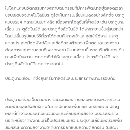
ในโลกแห่งนวัตกรรมทางสถาปัตยกรรมที่มีการพัฒนาอยู่ตลอดเวลา
ขอบเขตของเทคโนโลยีประตูได้เห็นการเปลี่ยนแปลงอย่างลึกซึ้ง ประตู
แบบเดิมๆ กลายเป็นเบาะหลัง เนื่องจากโซลูชั่นที่ล้ำสมัย เช่น ประตูบาน
เลื่อน ประตูอัตโนมัติ และประตูกึ่งอัตโนมัติ ได้พุ่งทะยานขึ้นสู่แนวหน้า
โดยเปลี่ยนรูปแบบวิธีที่เราโต้ตอบกับทางเข้าและจุดเข้าใช้งาน ประตู
แต่ละประเภทมีชุดฟังก์ชันและข้อดีของตัวเอง เพื่อตอบสนองความ
ต้องการและความชอบที่หลากหลาย ในบทความนี้ เราจะเริ่มต้นการเดิน
ทางเพื่อไขความแตกต่างที่ทำให้ประตูบานเลื่อน ประตูอัตโนมัติ และ
ประตูกึ่งอัตโนมัติแตกต่างออกไป
ประตูบานเลื่อน: ที่ซึ่งสุนทรียศาสตร์และประสิทธิภาพมาบรรจบกัน
ประตูบานเลื่อนเป็นตัวอย่างที่ชัดเจนของการผสมผสานระหว่างความ
สวยงามและประสิทธิภาพในการประหยัดพื้นที่อย่างไร้รอยต่อ ประตู
เหล่านี้ทำงานบนระนาบแนวนอนและเลื่อนอย่างสง่างามบนระบบราง
นอกเหนือจากฟังก์ชันที่เป็นประโยชน์แล้ว ประตูบานเลื่อนยังช่วยเพิ่ม
สัมผัสแห่งความสง่างามให้กับการออกแบบสถาปัตยกรรม ในขณะ