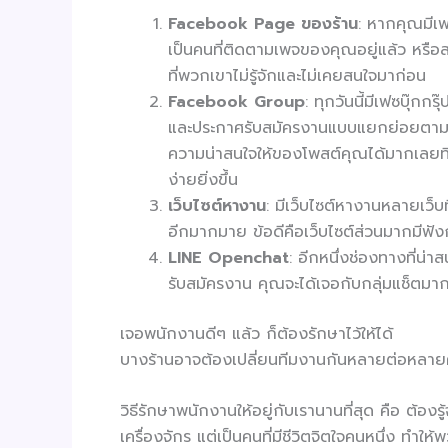
Facebook Page
ของร้าน
: หากคุณมีเฟ
เป็นคนที่ติดตามเพจของคุณอยู่แล้ว หรือสน
ที่พวกเขาไม่รู้จักและไม่เคยสนใจมาก่อน
Facebook Group
: ทุกวันนี้มีเฟซบุ๊ก
และประกาศรับสมัครงานแบบแยกย่อยตามประเภ
ความน่าสนใจให้ของโพสต์คุณได้มากเลยทีเ
ง่ายยิ่งขึ้น
เว็บไซต์หางาน
: มีเว็บไซต์หางานหลายเว็
อีกมากมาย ข้อดีคือเว็บไซต์ส่วนมากมีฟัง
LINE Openchat
: อีกหนึ่งช่องทางที่น
รับสมัครงาน คุณจะได้เจอกับกลุ่มแช็ตมาก
เจอพนักงานดีๆ แล้ว ก็ต้องรักษาไว้ให้ได้
บางร้านอาจต้องเปลี่ยนทีมงานกันหลายต่อหลายค
วิธีรักษาพนักงานให้อยู่กับเรานานที่สุด คือ ต้อ
เครื่องจักร แต่เป็นคนที่มีชีวิตจิตใจคนหนึ่ง ทำใ