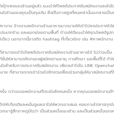
ซบุ๊กเพจของร้านอยู่แล้ว แนะนำให้โพสต์ประกาศรับสมัครงานลงไปใน
ใจร้านของคุณเป็นทุนเดิม ซึ่งมีโอกาสสูงที่คนเหล่านั้นจะกลายเป็น
กรุ๊ปหางาน จ้างงานพนักงานร้านอาหารมากมายให้เข้าไปลงประกาศได้แบ
ทร้าน และแยกย่อยตามพื้นที่ ถ้าจะให้ดีแนะนำให้คุณโพสต์รูปภาพ วิ
ดียว นอกจากนี้อาจติด hashtag ที่เกี่ยวข้อง เช่น #หาพนักงาน #
บที่สามารถเข้าไปโพสต์ประกาศรับสมัครงานร้านอาหารได้ ไม่ว่าจะเ
ก์ชั่นให้สามารถคัดกรองผู้สมัครตามอายุ การศึกษา และพื้นที่ได้ ทำ
่าสนใจสำหรับการประกาศรับสมัครงาน เพียงเข้าไปใน LINE Openchat จ
มาย ที่สามารถกดเข้าร่วมไปชักชวนเพื่อนร่วมกลุ่มให้มาสมัครงานที่
รั้ง กว่าจะเจอพนักงานที่ตรงใจสักคนหนึ่ง หากคุณเจอพนักงานดีๆ
งรู้จักให้เกียรติและหมั่นดูแลเอาใจใส่พวกเขาเสมอ คอยถามไถ่สารทุก
ห้พวกเขารู้สึกภาคภูมิใจว่า เป็นส่วนหนึ่งของร้าน และเป็นส่วนหนึ่ง