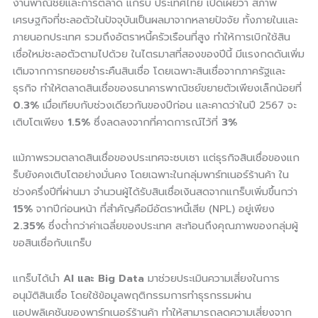
งานพาณิชย์และการตลาด แกร็บ ประเทศไทย เปิดเผยว่า สภาพ
เศรษฐกิจที่ชะลอตัวในปัจจุบันเป็นผลมาจากหลายปัจจัย ทั้งภายในและ
ภายนอกประเทศ รวมถึงอัตราหนี้ครัวเรือนที่สูง ทำให้การเบิกใช้สิน
เชื่อใหม่ชะลอตัวตามไปด้วย ในไตรมาสที่สองของปีนี้ มีแรงกดดันเพิ่ม
เติมจากการทยอยชำระคืนสินเชื่อ โดยเฉพาะสินเชื่อจากภาครัฐและ
ธุรกิจ ทำให้ตลาดสินเชื่อของธนาคารพาณิชย์ขยายตัวเพียงเล็กน้อยที่
0.3%
เมื่อเทียบกับช่วงเดียวกันของปีก่อน และคาดว่าในปี 2567 จะ
เติบโตเพียง
1.5%
ซึ่งลดลงจากที่คาดการณ์ไว้ที่
3%
แม้ภาพรวมตลาดสินเชื่อของประเทศจะซบเซา แต่ธุรกิจสินเชื่อของแก
ร็บยังคงเติบโตอย่างมั่นคง โดยเฉพาะในกลุ่มพาร์ทเนอร์ร้านค้า ใน
ช่วงครึ่งปีที่ผ่านมา จำนวนผู้ได้รับสินเชื่อเงินสดจากแกร็บเพิ่มขึ้นกว่า
15%
จากปีก่อนหน้า ที่สำคัญคือมีอัตราหนี้เสีย (NPL) อยู่เพียง
2.35%
ซึ่งต่ำกว่าค่าเฉลี่ยของประเทศ สะท้อนถึงคุณภาพของกลุ่มผู้
ขอสินเชื่อกับแกร็บ
แกร็บได้นำ
AI และ Big Data
มาช่วยประเมินความเสี่ยงในการ
อนุมัติสินเชื่อ โดยใช้ข้อมูลพฤติกรรมการทำธุรกรรมผ่าน
แอปพลิเคชันของพาร์ทเนอร์ร้านค้า ทำให้สามารถลดความเสี่ยงจาก