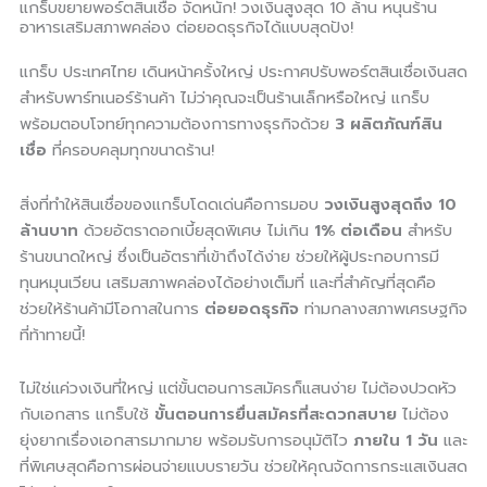
แกร็บขยายพอร์ตสินเชื่อ จัดหนัก! วงเงินสูงสุด 10 ล้าน หนุนร้าน
อาหารเสริมสภาพคล่อง ต่อยอดธุรกิจได้แบบสุดปัง!
แกร็บ ประเทศไทย เดินหน้าครั้งใหญ่ ประกาศปรับพอร์ตสินเชื่อเงินสด
สำหรับพาร์ทเนอร์ร้านค้า ไม่ว่าคุณจะเป็นร้านเล็กหรือใหญ่ แกร็บ
พร้อมตอบโจทย์ทุกความต้องการทางธุรกิจด้วย
3 ผลิตภัณฑ์สิน
เชื่อ
ที่ครอบคลุมทุกขนาดร้าน!
สิ่งที่ทำให้สินเชื่อของแกร็บโดดเด่นคือการมอบ
วงเงินสูงสุดถึง 10
ล้านบาท
ด้วยอัตราดอกเบี้ยสุดพิเศษ ไม่เกิน
1% ต่อเดือน
สำหรับ
ร้านขนาดใหญ่ ซึ่งเป็นอัตราที่เข้าถึงได้ง่าย ช่วยให้ผู้ประกอบการมี
ทุนหมุนเวียน เสริมสภาพคล่องได้อย่างเต็มที่ และที่สำคัญที่สุดคือ
ช่วยให้ร้านค้ามีโอกาสในการ
ต่อยอดธุรกิจ
ท่ามกลางสภาพเศรษฐกิจ
ที่ท้าทายนี้!
ไม่ใช่แค่วงเงินที่ใหญ่ แต่ขั้นตอนการสมัครก็แสนง่าย ไม่ต้องปวดหัว
กับเอกสาร แกร็บใช้
ขั้นตอนการยื่นสมัครที่สะดวกสบาย
ไม่ต้อง
ยุ่งยากเรื่องเอกสารมากมาย พร้อมรับการอนุมัติไว
ภายใน 1 วัน
และ
ที่พิเศษสุดคือการผ่อนจ่ายแบบรายวัน ช่วยให้คุณจัดการกระแสเงินสด