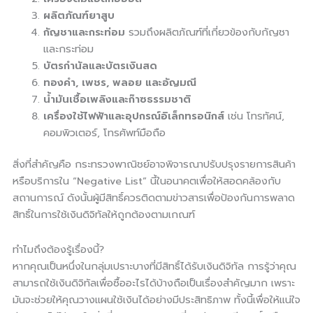
ผลิตภัณฑ์ยาสูบ
กัญชาและกระท่อม
รวมถึงผลิตภัณฑ์ที่เกี่ยวข้องกับกัญชา
และกระท่อม
บัตรกำนัลและบัตรเงินสด
ทองคำ, เพชร, พลอย และอัญมณี
น้ำมันเชื้อเพลิงและก๊าซธรรมชาติ
เครื่องใช้ไฟฟ้าและอุปกรณ์อิเล็กทรอนิกส์
เช่น โทรทัศน์,
คอมพิวเตอร์, โทรศัพท์มือถือ
สิ่งที่สำคัญคือ กระทรวงพาณิชย์อาจพิจารณาปรับปรุงรายการสินค้า
หรือบริการใน “Negative List” นี้ในอนาคตเพื่อให้สอดคล้องกับ
สถานการณ์ ดังนั้นผู้มีสิทธิ์ควรติดตามข่าวสารเพื่อป้องกันการพลาด
สิทธิ์ในการใช้เงินดิจิทัลให้ถูกต้องตามเกณฑ์
ทำไมถึงต้องรู้เรื่องนี้?
หากคุณเป็นหนึ่งในกลุ่มเปราะบางที่มีสิทธิ์ได้รับเงินดิจิทัล การรู้ว่าคุณ
สามารถใช้เงินดิจิทัลเพื่อซื้ออะไรได้บ้างถือเป็นเรื่องสำคัญมาก เพราะ
มันจะช่วยให้คุณวางแผนใช้เงินได้อย่างมีประสิทธิภาพ ทั้งนี้เพื่อให้แน่ใจ