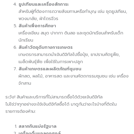
ธูปเทียนและเครื่องสักการะ
สำหรับผู้ที่ต้องการถวายสังฆทานหรือทำบุญ เช่น ชุดธูปเทียน,
พวงมาลัย, ผ้าไตรจีวร
สินค้าเพื่อการศึกษา
เครื่องเขียน สมุด ปากกา ดินสอ และชุดนักเรียนสำหรับเด็ก
นักเรียน
สินค้าวัตถุดิบทางการเกษตร
เกษตรกรสามารถนำเงินดิจิทัลไปซื้อปุ๋ย, ยาปราบศัตรูพืช,
เมล็ดพันธุ์พืช เพื่อใช้ในการเพาะปลูก
สินค้าเกษตรและผลิตภัณฑ์ชุมชน
ผักสด, ผลไม้, อาหารสด และงานหัตถกรรมชุมชน เช่น เครื่อง
จักสาน
ระวัง! สินค้าและบริการที่ไม่สามารถซื้อได้ด้วยเงินดิจิทัล
ไม่ใช่ว่าทุกอย่างจะใช้เงินดิจิทัลซื้อได้ มาดูกันว่าอะไรบ้างที่ติดใน
รายการต้องห้าม:
สลากกินแบ่งรัฐบาล
เครื่องดื่มแอลกอฮอล์