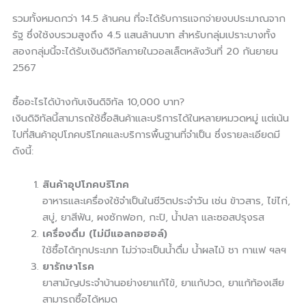
รวมทั้งหมดกว่า 14.5 ล้านคน ที่จะได้รับการแจกจ่ายงบประมาณจาก
รัฐ ซึ่งใช้งบรวมสูงถึง 4.5 แสนล้านบาท สำหรับกลุ่มเปราะบางทั้ง
สองกลุ่มนี้จะได้รับเงินดิจิทัลภายในวอลเล็ตหลังวันที่ 20 กันยายน
2567
ซื้ออะไรได้บ้างกับเงินดิจิทัล 10,000 บาท?
เงินดิจิทัลนี้สามารถใช้ซื้อสินค้าและบริการได้ในหลายหมวดหมู่ แต่เน้น
ไปที่สินค้าอุปโภคบริโภคและบริการพื้นฐานที่จำเป็น ซึ่งรายละเอียดมี
ดังนี้:
สินค้าอุปโภคบริโภค
อาหารและเครื่องใช้จำเป็นในชีวิตประจำวัน เช่น ข้าวสาร, ไข่ไก่,
สบู่, ยาสีฟัน, ผงซักฟอก, กะปิ, น้ำปลา และซอสปรุงรส
เครื่องดื่ม (ไม่มีแอลกอฮอล์)
ใช้ซื้อได้ทุกประเภท ไม่ว่าจะเป็นน้ำดื่ม น้ำผลไม้ ชา กาแฟ ฯลฯ
ยารักษาโรค
ยาสามัญประจำบ้านอย่างยาแก้ไข้, ยาแก้ปวด, ยาแก้ท้องเสีย
สามารถซื้อได้หมด