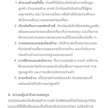
สำรวจทำเลที่ตั้ง
: ทำเลที่ดีมีส่วนสำคัญในการดึงดูด
ลูกค้า ร้านดอยช้าง คาเฟ่ มักนิยมเปิดในย่านที่มีผู้คน
พลุกพล่าน เช่น ใจกลางเมือง หรือใกล้กับสถานศึกษา
สำนักงานใหญ่ และแหล่งท่องเที่ยว
ติดต่อทีมงานแฟรนไชส์
: ติดต่อบริษัทเพื่อขอข้อมูลเพิ่ม
เติมและเจรจารายละเอียดเกี่ยวกับการลงทุน รวมถึงการ
พิจารณาความเหมาะสมของสถานที่ตั้งและเงื่อนไขอื่น ๆ
การออกแบบและก่อสร้าง
: บริษัทจะส่งทีมออกแบบและ
ทีมก่อสร้างเพื่อวางแผนการจัดวางร้าน และดำเนินการ
ก่อสร้างร้านตามมาตรฐานของแบรนด์
การฝึกอบรมพนักงาน
: ทีมงานดอยช้าง คาเฟ่ จะให้การ
ฝึกอบรมแก่พนักงานของร้านในเรื่องการชงกาแฟ การ
ดูแลลูกค้า และการบริหารจัดการร้านค้า
การเปิดร้าน
: เมื่อทุกอย่างพร้อมแล้ว ร้านของคุณก็
พร้อมเปิดให้บริการแก่ลูกค้า!
4. ความคุ้มค่าในการลงทุน
การเปิดแฟรนไชส์ดอยช้าง คาเฟ่ ไม่เพียงแค่ได้ดำเนินธุรกิจใน
แบรนด์ที่มีชื่อเสียงและเป็นที่ยอมรับในตลาดโลก แต่ยังมีการ