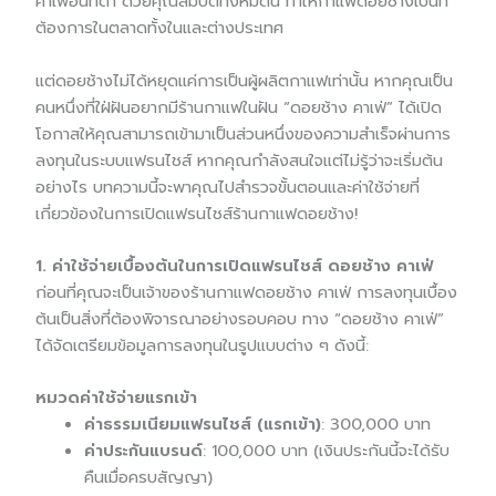
คาเฟอีนที่ต่ำ ด้วยคุณสมบัติทั้งหมดนี้ ทำให้กาแฟดอยช้างเป็นที่
ต้องการในตลาดทั้งในและต่างประเทศ
แต่ดอยช้างไม่ได้หยุดแค่การเป็นผู้ผลิตกาแฟเท่านั้น หากคุณเป็น
คนหนึ่งที่ใฝ่ฝันอยากมีร้านกาแฟในฝัน “ดอยช้าง คาเฟ่” ได้เปิด
โอกาสให้คุณสามารถเข้ามาเป็นส่วนหนึ่งของความสำเร็จผ่านการ
ลงทุนในระบบแฟรนไชส์ หากคุณกำลังสนใจแต่ไม่รู้ว่าจะเริ่มต้น
อย่างไร บทความนี้จะพาคุณไปสำรวจขั้นตอนและค่าใช้จ่ายที่
เกี่ยวข้องในการเปิดแฟรนไชส์ร้านกาแฟดอยช้าง!
1. ค่าใช้จ่ายเบื้องต้นในการเปิดแฟรนไชส์ ดอยช้าง คาเฟ่
ก่อนที่คุณจะเป็นเจ้าของร้านกาแฟดอยช้าง คาเฟ่ การลงทุนเบื้อง
ต้นเป็นสิ่งที่ต้องพิจารณาอย่างรอบคอบ ทาง “ดอยช้าง คาเฟ่”
ได้จัดเตรียมข้อมูลการลงทุนในรูปแบบต่าง ๆ ดังนี้:
หมวดค่าใช้จ่ายแรกเข้า
ค่าธรรมเนียมแฟรนไชส์ (แรกเข้า)
: 300,000 บาท
ค่าประกันแบรนด์
: 100,000 บาท (เงินประกันนี้จะได้รับ
คืนเมื่อครบสัญญา)