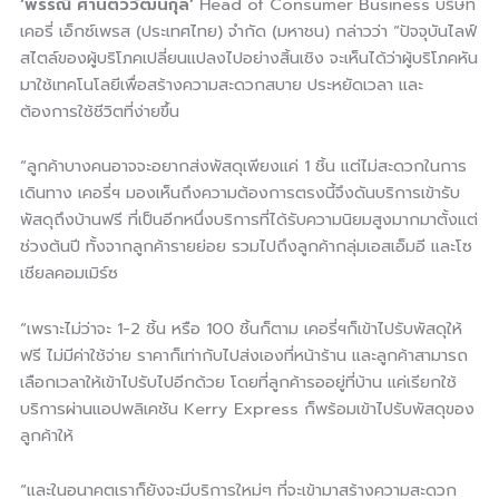
‘พรรณี ศานติวิวัฒน์กุล’
Head of Consumer Business บริษัท
เคอรี่ เอ็กซ์เพรส (ประเทศไทย) จำกัด (มหาชน) กล่าวว่า “ปัจจุบันไลฟ์
สไตล์ของผู้บริโภคเปลี่ยนแปลงไปอย่างสิ้นเชิง จะเห็นได้ว่าผู้บริโภคหัน
มาใช้เทคโนโลยีเพื่อสร้างความสะดวกสบาย ประหยัดเวลา และ
ต้องการใช้ชีวิตที่ง่ายขึ้น
“ลูกค้าบางคนอาจจะอยากส่งพัสดุเพียงแค่ 1 ชิ้น แต่ไม่สะดวกในการ
เดินทาง เคอรี่ฯ มองเห็นถึงความต้องการตรงนี้จึงดันบริการเข้ารับ
พัสดุถึงบ้านฟรี ที่เป็นอีกหนึ่งบริการที่ได้รับความนิยมสูงมากมาตั้งแต่
ช่วงต้นปี ทั้งจากลูกค้ารายย่อย รวมไปถึงลูกค้ากลุ่มเอสเอ็มอี และโซ
เชียลคอมเมิร์ซ
“เพราะไม่ว่าจะ 1-2 ชิ้น หรือ 100 ชิ้นก็ตาม เคอรี่ฯก็เข้าไปรับพัสดุให้
ฟรี ไม่มีค่าใช้จ่าย ราคาก็เท่ากับไปส่งเองที่หน้าร้าน และลูกค้าสามารถ
เลือกเวลาให้เข้าไปรับไปอีกด้วย โดยที่ลูกค้ารออยู่ที่บ้าน แค่เรียกใช้
บริการผ่านแอปพลิเคชัน Kerry Express ก็พร้อมเข้าไปรับพัสดุของ
ลูกค้าให้
“และในอนาคตเราก็ยังจะมีบริการใหม่ๆ ที่จะเข้ามาสร้างความสะดวก