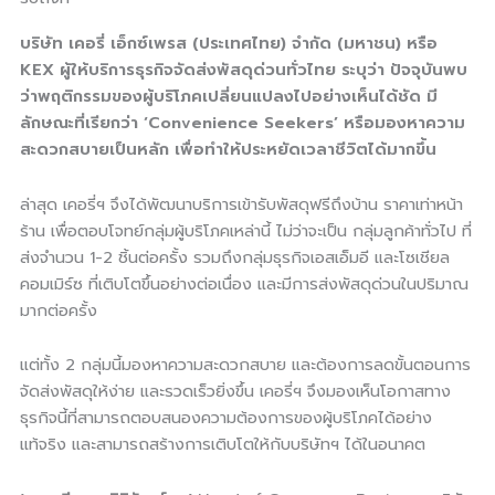
บริษัท เคอรี่ เอ็กซ์เพรส (ประเทศไทย) จำกัด (มหาชน) หรือ
KEX ผู้ให้บริการธุรกิจจัดส่งพัสดุด่วนทั่วไทย ระบุว่า ปัจจุบันพบ
ว่าพฤติกรรมของผู้บริโภคเปลี่ยนแปลงไปอย่างเห็นได้ชัด มี
ลักษณะที่เรียกว่า ‘Convenience Seekers’ หรือมองหาความ
สะดวกสบายเป็นหลัก เพื่อทำให้ประหยัดเวลาชีวิตได้มากขึ้น
ล่าสุด เคอรี่ฯ จึงได้พัฒนาบริการเข้ารับพัสดุฟรีถึงบ้าน ราคาเท่าหน้า
ร้าน เพื่อตอบโจทย์กลุ่มผู้บริโภคเหล่านี้ ไม่ว่าจะเป็น กลุ่มลูกค้าทั่วไป ที่
ส่งจำนวน 1-2 ชิ้นต่อครั้ง รวมถึงกลุ่มธุรกิจเอสเอ็มอี และโซเชียล
คอมเมิร์ซ ที่เติบโตขึ้นอย่างต่อเนื่อง และมีการส่งพัสดุด่วนในปริมาณ
มากต่อครั้ง
แต่ทั้ง 2 กลุ่มนี้มองหาความสะดวกสบาย และต้องการลดขั้นตอนการ
จัดส่งพัสดุให้ง่าย และรวดเร็วยิ่งขึ้น เคอรี่ฯ จึงมองเห็นโอกาสทาง
ธุรกิจนี้ที่สามารถตอบสนองความต้องการของผู้บริโภคได้อย่าง
แท้จริง และสามารถสร้างการเติบโตให้กับบริษัทฯ ได้ในอนาคต