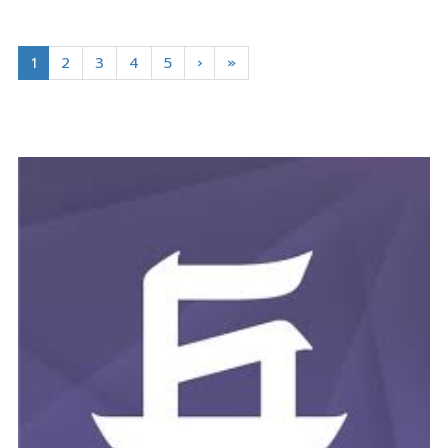
1
2
3
4
5
›
»