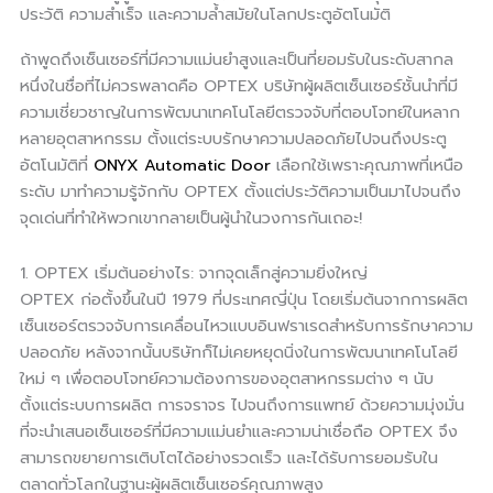
ประวัติ ความสำเร็จ และความล้ำสมัยในโลกประตูอัตโนมัติ
ถ้าพูดถึงเซ็นเซอร์ที่มีความแม่นยำสูงและเป็นที่ยอมรับในระดับสากล
หนึ่งในชื่อที่ไม่ควรพลาดคือ OPTEX บริษัทผู้ผลิตเซ็นเซอร์ชั้นนำที่มี
ความเชี่ยวชาญในการพัฒนาเทคโนโลยีตรวจจับที่ตอบโจทย์ในหลาก
หลายอุตสาหกรรม ตั้งแต่ระบบรักษาความปลอดภัยไปจนถึงประตู
อัตโนมัติที่
ONYX Automatic Door
เลือกใช้เพราะคุณภาพที่เหนือ
ระดับ มาทำความรู้จักกับ OPTEX ตั้งแต่ประวัติความเป็นมาไปจนถึง
จุดเด่นที่ทำให้พวกเขากลายเป็นผู้นำในวงการกันเถอะ!
1. OPTEX เริ่มต้นอย่างไร: จากจุดเล็กสู่ความยิ่งใหญ่
OPTEX ก่อตั้งขึ้นในปี 1979 ที่ประเทศญี่ปุ่น โดยเริ่มต้นจากการผลิต
เซ็นเซอร์ตรวจจับการเคลื่อนไหวแบบอินฟราเรดสำหรับการรักษาความ
ปลอดภัย หลังจากนั้นบริษัทก็ไม่เคยหยุดนิ่งในการพัฒนาเทคโนโลยี
ใหม่ ๆ เพื่อตอบโจทย์ความต้องการของอุตสาหกรรมต่าง ๆ นับ
ตั้งแต่ระบบการผลิต การจราจร ไปจนถึงการแพทย์ ด้วยความมุ่งมั่น
ที่จะนำเสนอเซ็นเซอร์ที่มีความแม่นยำและความน่าเชื่อถือ OPTEX จึง
สามารถขยายการเติบโตได้อย่างรวดเร็ว และได้รับการยอมรับใน
ตลาดทั่วโลกในฐานะผู้ผลิตเซ็นเซอร์คุณภาพสูง