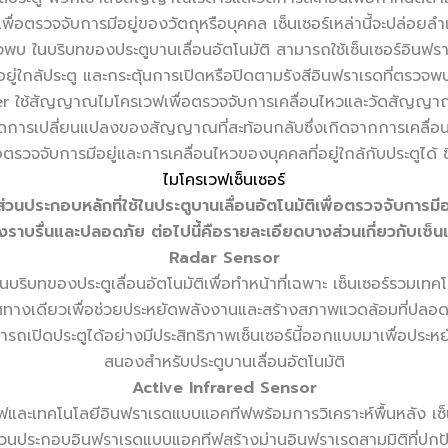
พื่อตรวจจับการมีอยู่ของวัตถุหรือบุคคล เซ็นเซอร์เหล่านี้จะปล่อยล
พบ ในบริบทของประตูบานเลื่อนอัตโนมัติ สามารถใช้เซ็นเซอร์อินฟรา
อยู่ใกล้ประตู และกระตุ้นการเปิดหรือปิดตามรังสีอินฟราเรดที่ตรวจพ
ppler ใช้สัญญาณไมโครเวฟเพื่อตรวจจับการเคลื่อนไหวและวัดสัญญ
ดการเปลี่ยนแปลงของสัญญาณที่สะท้อนกลับซึ่งเกิดจากการเคลื่อนไ
่อตรวจจับการมีอยู่และการเคลื่อนไหวของบุคคลที่อยู่ใกล้กับประตูได้ ซ
ไมโครเวฟเซ็นเซอร์
วนประกอบหลักที่ใช้ในประตูบานเลื่อนอัตโนมัติเพื่อตรวจจับการมีอ
งราบรื่นและปลอดภัย ต่อไปนี้คือรายละเอียดบางส่วนเกี่ยวกับเซ็น
Radar Sensor
บริบทของประตูเลื่อนอัตโนมัติเพื่อทำหน้าที่เฉพาะ เซ็นเซอร์รวมเทค
ร์ทิศทางเดียวเพื่อช่วยประหยัดพลังงานและสร้างสภาพแวดล้อมที่ปลอดภ
รถเปิดประตูได้อย่างมีประสิทธิภาพเซ็นเซอร์นี้ออกแบบมาเพื่อประหย
สนองสำหรับประตูบานเลื่อนอัตโนมัติ
Active Infrared Sensor
ละเทคโนโลยีอินฟราเรดแบบแอคทีฟพร้อมการวิเคราะห์พื้นหลัง เซ็นเซอ
 ส่วนประกอบอินฟราเรดแบบแอคทีฟสร้างม่านอินฟราเรดสามมิติที่ปก