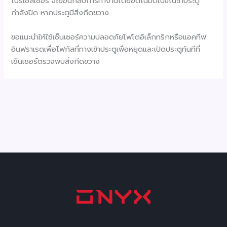
โปรเซสเซอร์ จะย้อนกลับการทำงานโดยอัตโนมัติในขณะที่ประตู
กำลังปิด หากประตูมีสิ่งกีดขวาง
ขอแนะนำให้ใช้เซ็นเซอร์ความปลอดภัยโฟโตอิเล็กทริกหรือแอคทีฟ
อินฟราเรดเพื่อโฟกัสที่ทางเข้าประตูเพื่อหยุดและเปิดประตูทันทีที่
เซ็นเซอร์ตรวจพบสิ่งกีดขวาง