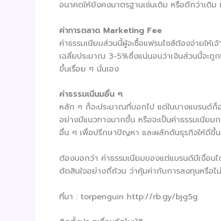
อนาคตให้ยังคงมาตรฐานเช่นเดิม หรือดีกว่าเดิม แ
ค่าการตลาด
Marketing Fee
ค่าธรรมเนียมส่วนนี้ผู้จะซื้อแฟรนไชส์ต้องจ่ายให้
เฉลี่ยประมาณ 3-5%ซึ่งแน่นอนว่าเงินส่วนนี้จะถ
ขึ้นเรื่อย ๆ นั่นเอง
ค่าธรรมเนีนมอื่น ๆ
หลัก ๆ ก็จะประมาณที่บอกไป แต่ในบางแบรนด์ก็อาจจ
อย่างมีแนวทางมากขึ้น หรือจะเป็นค่าธรรมเนียมการ
อื่น ๆ เพื่อปรึกษาปัญหา และผลักดันธุรกิจให้ดีขึ้น
ต้องบอกว่า ค่าธรรมเนียมของแต่แบรนด์มีเงื่อนไข
ตัดสินใจอย่างถี่ถ้วน ว่าคุ้มค่ากับการลงทุนหรือไม
ที่มา : torpenguin http://rb.gy/bjg5g