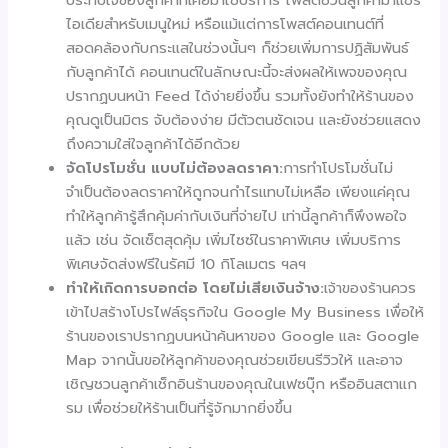
ไอเดียสำหรับเมนูใหม่ หรือแม้แต่การโพสต์คอนเทนต์ที่
สอดคล้องกับกระแสในช่วงนั้นๆ ก็ช่วยเพิ่มการปฏิสัมพันธ์
กับลูกค้าได้ คอนเทนต์ในลักษณะนี้จะส่งผลให้เพจของคุณ
ปรากฏบนหน้า Feed ได้ง่ายยิ่งขึ้น รวมทั้งยังทำให้ร้านของ
คุณดูเป็นมิตร จับต้องง่าย มีตัวตนชัดเจน และยังช่วยแสดง
ถึงความใส่ใจลูกค้าได้อีกด้วย
จัดโปรโมชั่น แบบไม่ต้องลดราคา:
การทำโปรโมชั่นไม่
จำเป็นต้องลดราคาให้ถูกจนกำไรแทบไม่เหลือ เพียงแค่คุณ
ทำให้ลูกค้ารู้สึกคุ้มค่ากับเงินที่จ่ายไป เท่านี้ลูกค้าก็พึงพอใจ
แล้ว เช่น จัดเซ็ตสุดคุ้ม เพิ่มไซซ์ในราคาพิเศษ เพิ่มบริการ
พิเศษจัดส่งฟรีในรัศมี 10 กิโลเมตร ฯลฯ
ทำให้เกิดการบอกต่อ โดยไม่เสียเงินจ้าง:
เจ้าของร้านควร
เข้าไปสร้างโปรไฟล์ธุรกิจใน Google My Business เพื่อให้
ร้านของเราปรากฏบนหน้าค้นหาของ Google และ Google
Map จากนั้นขอให้ลูกค้าของคุณช่วยเขียนรีวิวให้ และอาจ
เชิญชวนลูกค้าเช็กอินร้านของคุณในเฟซบุ๊ก หรืออินสตาแก
รม เพื่อช่วยให้ร้านเป็นที่รู้จักมากยิ่งขึ้น