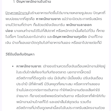
ปัญหาพนักงานในร้าน
ปัญหาพนักงาน
ในร้านอาหารเกิดขึ้นได้มากมายหลายรูปแบบ ปัญหาที่
พบบ่อยมากที่สุดคือ
หาพนักงานยาก
แม้ว่าจะปิดประกาศรับสมัคร
งานไว้ตามที่ต่างๆ ก็แล้วแต่ยังเงียบกริบ
พนักงานลาออก
บ่อย
บางคนทำงานได้ไม่กี่สัปดาห์ หรือหนักกว่านั้นคือไม่กี่วัน ก็หาย
ไปดื้อๆ โดยไม่บอกไม่กล่าว และ
ปัญหาพนักงานทุจริต
บ้างก็โกง
เงิน บ้างก็แอบเอาวัตถุดิบไปทำอาหารกินเอง หรือเอาไปขายต่อก็มี
วิธีรับมือกับปัญหา
หาพนักงานยาก
: เจ้าของร้านควรตั้งเงินเดือนพนักงานให้อยู่
ในระดับใกล้เคียงกันกับท้องตลาด นอกจากนี้ควรมี
สวัสดิการที่ดึงดูดใจ เช่น มีเงินทิป มีเบี้ยขยัน ปรับเงินเดือน
ประจำปี มีที่พักฟรี มีวันหยุดที่เหมาะสม หรือหากทำเลของ
ร้านไม่สะดวกต่อการเดินทาง ทำให้พนักงานต้องเสียค่าใช้
จ่ายมาก ก็อาจช่วยซัพพอร์ตค่าเดินทาง หรือจัดหาที่พักให้กับ
พนักงานบ้านไกลก็ได้ และอย่าลืมใส่จุดเด่น รวมถึง
สวัสดิการที่น่าดึงดูดเหล่านี้ลงไปในประกาศรับสมัครงานด้วย