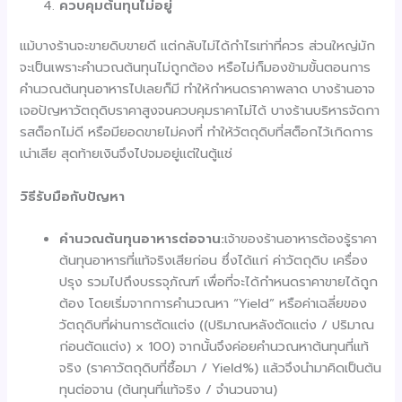
ควบคุมต้นทุนไม่อยู่
แม้บางร้านจะขายดิบขายดี แต่กลับไม่ได้กำไรเท่าที่ควร ส่วนใหญ่มัก
จะเป็นเพราะคำนวณต้นทุนไม่ถูกต้อง หรือไม่ก็มองข้ามขั้นตอนการ
คำนวณต้นทุนอาหารไปเลยก็มี ทำให้กำหนดราคาพลาด บางร้านอาจ
เจอปัญหาวัตถุดิบราคาสูงจนควบคุมราคาไม่ได้ บางร้านบริหารจัดกา
รสต็อกไม่ดี หรือมียอดขายไม่คงที่ ทำให้วัตถุดิบที่สต็อกไว้เกิดการ
เน่าเสีย สุดท้ายเงินจึงไปจมอยู่แต่ในตู้แช่
วิธีรับมือกับปัญหา
คำนวณต้นทุนอาหารต่อจาน:
เจ้าของร้านอาหารต้องรู้ราคา
ต้นทุนอาหารที่แท้จริงเสียก่อน ซึ่งได้แก่ ค่าวัตถุดิบ เครื่อง
ปรุง รวมไปถึงบรรจุภัณฑ์ เพื่อที่จะได้กำหนดราคาขายได้ถูก
ต้อง โดยเริ่มจากการคำนวณหา “Yield” หรือค่าเฉลี่ยของ
วัตถุดิบที่ผ่านการตัดแต่ง ((ปริมาณหลังตัดแต่ง / ปริมาณ
ก่อนตัดแต่ง) x 100) จากนั้นจึงค่อยคำนวณหาต้นทุนที่แท้
จริง (ราคาวัตถุดิบที่ซื้อมา / Yield%) แล้วจึงนำมาคิดเป็นต้น
ทุนต่อจาน (ต้นทุนที่แท้จริง / จำนวนจาน)