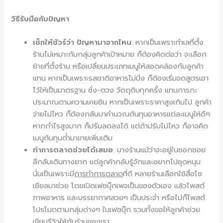
วิธีรับมือกับปัญหา
เช็กให้ชัวร์ว่า ปัญหามาจากไหน
: หากเป็นเพราะทำเลที่ตั้ง
ร้านไม่เหมาะกับกลุ่มลูกค้าเป้าหมาย ก็ต้องคิดต่อว่า จะเลือก
ย้ายที่ตั้งร้าน หรือเปลี่ยนประเภทเมนูให้สอดคล้องกับลูกค้า
แทน หากเป็นเพราะรสชาติอาหารไม่นิ่ง ก็ต้องเริ่มจดสูตรเอา
ไว้ให้เป็นมาตรฐาน ชั่ง-ตวง วัตถุดิบทุกครั้ง แทนการกะ
ประมาณตามความเคยชิน หากเป็นเพราะราคาสูงเกินไป ลูกค้า
จ่ายไม่ไหว ก็ต้องกลับมาคำนวณต้นทุนอาหารแต่ละเมนูให้ดีๆ
หากกำไรสูงมาก ก็ปรับลดลงได้ แต่ถ้าปรับไม่ไหว ก็อาจคิด
เมนูต้นทุนต่ำมาขายเพิ่มเติม
ทำการตลาดช่วยได้เสมอ
: บางร้านแม้ว่าจะอยู่ในซอกซอย
ลึกลับเดินทางยาก แต่ลูกค้ากลับรู้จักและอยากไปอุดหนุน
นั่นเป็นเพราะมี
การทำการตลาด
ที่ดี หลายร้านเลือกใช้สื่อโซ
เชียลมาช่วย โดยเปิดเฟซบุ๊กเพจเป็นของตัวเอง แล้วโพสต์
ภาพอาหาร และบรรยากาศสวยๆ เป็นประจำ หรือไม่ก็โพสต์
โปรโมตตามกลุ่มต่างๆ ในเฟซบุ๊ก รวมทั้งขอให้ลูกค้าช่วย
เขียนรีวิวให้กับร้านของเรา