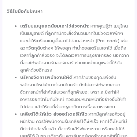
วิธีรับมือกับปัญหา
เตรียมเมนูยอดนิยมเอาไว้ล่วงหน้า
: หากคุณรู้ว่า เมนูไหน
เป็นเมนูขายดี ที่ลูกค้ามักจะสั่งจำนวนมากในช่วงเวลาพีคๆ
แนะนำให้เตรียมเมนูนั้นเอาไว้ก่อนล่วงหน้า (Pre-cook) เช่น
ลวกวัตถุดิบต่างๆ ให้พอสุก ทำน้ำซอสเตรียมเอาไว้ เมื่อถึง
เวลาที่ลูกค้าสั่งจริง จะได้ลดเวลาการปรุงอาหารลง นอกจาก
นี้อาจให้พนักงานรับออร์เดอร์ ช่วยแนะนำเมนูเหล่านี้ให้กับ
ลูกค้าด้วยอีกแรง
บริหารจัดการพนักงานให้ดี:
หากร้านของคุณเพิ่งรับ
พนักงานใหม่เข้ามาทำงานในครัว ยังไม่ควรให้พวกเขามา
จัดการหน้าที่สำคัญในเวลาที่ลูกค้าเยอะ เพราะจะยิ่งทำให้
อาหารออกช้าไปกันใหญ่ ควรมอบหมายหน้าที่อย่างอื่นให้ทำ
ไปก่อน แล้วให้คนที่ชำนาญมาจัดการเรื่องอาหารแทน
เคลียร์โต๊ะให้เร็ว ส่งออร์เดอร์ให้ไว:
หากมีลูกค้ารอคิวอยู่
หน้าร้าน ควรให้พนักงานรีบเคลียร์โต๊ะให้เร็ว หากโต๊ะไหนที่มี
ทีท่าว่าใกล้จะอิ่มแล้ว ก็อาจรีบเสิร์ฟของหวาน หรือผลไม้ให้
เลยก็ได้ ในขณะเดียวกัน ควรรับออร์เดอร์จากลูกค้าที่ยืนรอ