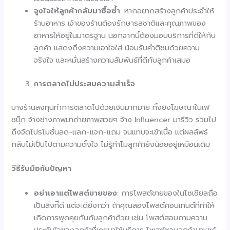
จูงใจให้ลูกค้ากลับมาซื้อซ้ำ
: หากอยากสร้างลูกค้าประจำให้
ร้านอาหาร เจ้าของร้านต้องรักษารสชาติและคุณภาพของ
อาหารให้อยู่ในมาตรฐาน นอกจากนี้ต้องมอบบริการที่ดีให้กับ
ลูกค้า แสดงถึงความเอาใจใส่ น้อมรับคำติชมด้วยความ
จริงใจ และหมั่นสร้างความสัมพันธ์ที่ดีกับลูกค้าเสมอ
การตลาดไม่ประสบความสำเร็จ
บางร้านลงทุนทำการตลาดไปด้วยเงินมากมาย ทั้งยิงโฆษณาในเฟ
ซบุ๊ก จ้างช่างภาพมาถ่ายภาพสวยๆ จ้าง Influencer มารีวิว รวมไป
ถึงจัดโปรโมชั่นลด-แลก-แจก-แถม จนแทบจะเข้าเนื้อ แต่ผลลัพธ์
กลับไม่เป็นไปตามความตั้งใจ ไม่รู้ทำไมลูกค้ายังน้อยอยู่เหมือนเดิม
วิธีรับมือกับปัญหา
อย่าเอาแต่โพสต์ขายของ
: การโพสต์ขายของในโซเชียลถือ
เป็นสิ่งท่ีดี แต่จะดียิ่งกว่า ถ้าคุณลองโพสต์คอนเทนต์ที่ทำให้
เกิดการพูดคุยกันกับลูกค้าด้วย เช่น โพสต์สอบถามความ
ประทับใจของลูกค้าที่เคยมาใช้บริการ โพสต์ชวนลูกค้ามาแชร์