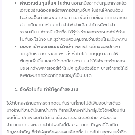
คำนวณต้นทุนอื่นๆ ในร้าน:
นอกเหนือจากต้นทุนอาหารแล้ว
เจ้าของร้านต้องลิสต์รายการต้นทุนอื่นๆ ในร้านให้ครบถ้วน
ไม่ว่าจะเป็นค่าแรงพนักงาน ค่าเช่าพื้นที่ ค่าเสื่อม ค่าการตลาด
ค่าดำเนินงาน เช่น ค่าน้ำ ค่าไฟ ค่าแก๊ส ค่าโทรศัพท์ ค่า
ธรรมเนียม ค่าภาษี เพื่อที่จะได้รู้ว่า ร้านของเราหมดค่าใช้จ่าย
ไปกับอะไรบ้าง และรู้ว่าควบควบคุมรายจ่ายส่วนไหนเป็นพิเศษ
มองหาซัพพลายเออร์ใหม่ๆ
: หลายร้านมักจะเจอปัญหา
วัตถุดิบหายาก ราคาแพง สั่งซื้อไม่ได้ตามฤดูกาล ทำให้
ต้นทุนเพิ่มขึ้น และกำไรลดน้อยลง แนะนำให้เจ้าของร้านลอง
มองหาซัพพลายเออร์เจ้าใหม่ๆ ดูเป็นตัวเลือก บางเจ้าอาจให้ดี
ลพิเศษมากกว่าเจ้าที่คุณใช้อยู่ก็เป็นไปได้
จัดคิวไม่ทัน ทำให้ลูกค้ารอนาน
ใช่ว่าปัญหาร้านอาหารจะเกิดขึ้นกับร้านที่ขายไม่ดีเพียงอย่างเดียว
บางร้านที่ขายดีเป็นเทน้ำเทท่า ก็อาจมีปัญหาที่น่ากลุ้มใจได้เหมือนกัน
นั่นก็คือ ปัญหาจัดคิวไม่ทัน เนื่องจากออร์เดอร์เข้ามาพร้อมกัน
จำนวนมาก ส่งผลลูกค้าไม่พอใจที่ต้องรอนานๆ ปัญหานี้ถือเป็น
ปัญหาสำคัญ ที่ทำให้ลูกค้าหลายคนเลือกที่จะไม่กลับไปอุดหนุนซ้ำอีก